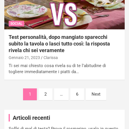
SOCIAL
Test personalità, dopo mangiato sparecchi
subito la tavola o lasci tutto così: la risposta
rivela chi sei veramente
Gennaio 21, 2023
Clarissa
Ti sei mai chiesto cosa rivela su di te l’abitudine di
togliere immediatamente i piatti da…
Paginazione
1
2
…
6
Next
degli
articoli
Articoli recenti
Soffri di mal di testa? Prova il rosmarino, usalo in questo