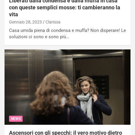
Liberati dalla condensa e dalla muffa in casa
con queste semplici mosse: ti cambieranno la
vita
Gennaio 28, 2023
Clarissa
Casa umida piena di condensa e muffa? Non disperare! Le
soluzioni ci sono e sono più…
NEWS
Ascensori con gli specchi: il vero motivo dietro