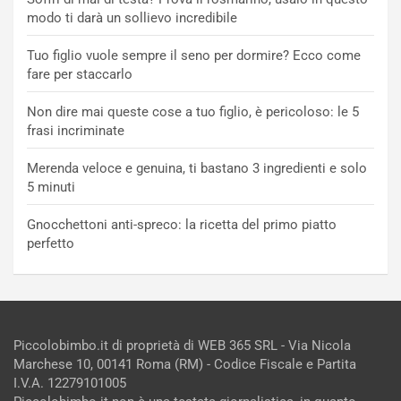
modo ti darà un sollievo incredibile
Tuo figlio vuole sempre il seno per dormire? Ecco come
fare per staccarlo
Non dire mai queste cose a tuo figlio, è pericoloso: le 5
frasi incriminate
Merenda veloce e genuina, ti bastano 3 ingredienti e solo
5 minuti
Gnocchettoni anti-spreco: la ricetta del primo piatto
perfetto
Piccolobimbo.it di proprietà di WEB 365 SRL - Via Nicola
Marchese 10, 00141 Roma (RM) - Codice Fiscale e Partita
I.V.A. 12279101005