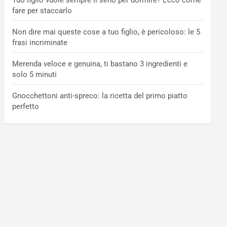
Tuo figlio vuole sempre il seno per dormire? Ecco come
fare per staccarlo
Non dire mai queste cose a tuo figlio, è pericoloso: le 5
frasi incriminate
Merenda veloce e genuina, ti bastano 3 ingredienti e
solo 5 minuti
Gnocchettoni anti-spreco: la ricetta del primo piatto
perfetto