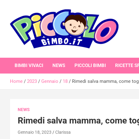
Skip
to
content
piccolobimbo.it
BIMBI VIVACI
NEWS
PICCOLI BIMBI
RICETTE SF
Home
2023
Gennaio
18
Rimedi salva mamma, come toglie
NEWS
Rimedi salva mamma, come toglie
Gennaio 18, 2023
Clarissa