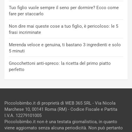
Tuo figlio vuole sempre il seno per dormire? Ecco come
fare per staccarlo
Non dire mai queste cose a tuo figlio, è pericoloso: le 5
frasi incriminate
Merenda veloce e genuina, ti bastano 3 ingredienti e solo
5 minuti
Gnocchettoni anti-spreco: la ricetta del primo piatto
perfetto
Piccolobimbo.it di proprietà di WEB 365 SRL - Via Nicola
Marchese 10, 00141 Roma (RM) - Codice Fiscale e Partita
I.V.A. 12279101005
Piccolobimbo.it non è una testata giornalistica, in quanto
viene aggiornato senza alcuna periodicità. Non può pertanto