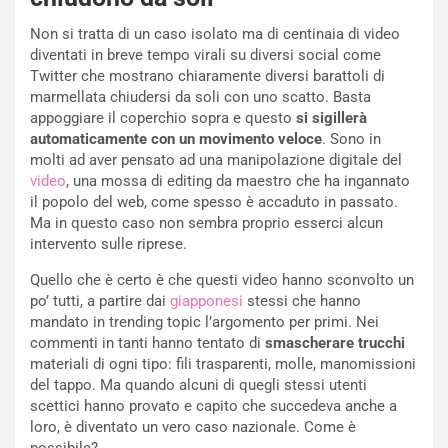
Non si tratta di un caso isolato ma di centinaia di video
diventati in breve tempo virali su diversi social come
Twitter che mostrano chiaramente diversi barattoli di
marmellata chiudersi da soli con uno scatto. Basta
appoggiare il coperchio sopra e questo
si sigillerà
automaticamente con un movimento veloce
. Sono in
molti ad aver pensato ad una manipolazione digitale del
video
, una mossa di editing da maestro che ha ingannato
il popolo del web, come spesso è accaduto in passato.
Ma in questo caso non sembra proprio esserci alcun
intervento sulle riprese.
Quello che è certo è che questi video hanno sconvolto un
po’ tutti, a partire dai
giapponesi
stessi che hanno
mandato in trending topic l’argomento per primi. Nei
commenti in tanti hanno tentato di
smascherare trucchi
materiali di ogni tipo: fili trasparenti, molle, manomissioni
del tappo. Ma quando alcuni di quegli stessi utenti
scettici hanno provato e capito che succedeva anche a
loro, è diventato un vero caso nazionale. Come è
possibile?