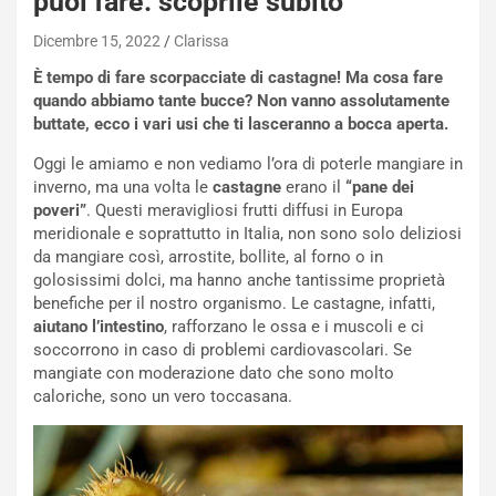
puoi fare: scoprile subito
Dicembre 15, 2022
Clarissa
È tempo di fare scorpacciate di castagne! Ma cosa fare
quando abbiamo tante bucce? Non vanno assolutamente
buttate, ecco i vari usi che ti lasceranno a bocca aperta.
Oggi le amiamo e non vediamo l’ora di poterle mangiare in
inverno, ma una volta le
castagne
erano il
“pane dei
poveri”
. Questi meravigliosi frutti diffusi in Europa
meridionale e soprattutto in Italia, non sono solo deliziosi
da mangiare così, arrostite, bollite, al forno o in
golosissimi dolci, ma hanno anche tantissime proprietà
benefiche per il nostro organismo. Le castagne, infatti,
aiutano l’intestino
, rafforzano le ossa e i muscoli e ci
soccorrono in caso di problemi cardiovascolari. Se
mangiate con moderazione dato che sono molto
caloriche, sono un vero toccasana.