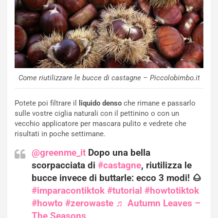
Come riutilizzare le bucce di castagne – Piccolobimbo.it
Potete poi filtrare il
liquido denso
che rimane e passarlo
sulle vostre ciglia naturali con il pettinino o con un
vecchio applicatore per mascara pulito e vedrete che
risultati in poche settimane.
@greenme_it
Dopo una bella
scorpacciata di
#castagne
, riutilizza le
bucce invece di buttarle: ecco 3 modi! 🌰
#imparacontiktok
#tutorial
#howtotiktok
#howto
#zerowaste
♬ Autumn Leaves –
The Seasons