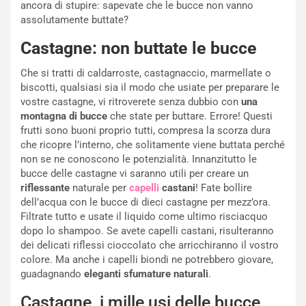
ancora di stupire: sapevate che le bucce non vanno
assolutamente buttate?
Castagne: non buttate le bucce
Che si tratti di caldarroste, castagnaccio, marmellate o
biscotti, qualsiasi sia il modo che usiate per preparare le
vostre castagne, vi ritroverete senza dubbio con
una
montagna di bucce
che state per buttare. Errore! Questi
frutti sono buoni proprio tutti, compresa la scorza dura
che ricopre l’interno, che solitamente viene buttata perché
non se ne conoscono le potenzialità. Innanzitutto le
bucce delle castagne vi saranno utili per creare un
riflessante
naturale per
capelli
castani
! Fate bollire
dell’acqua con le bucce di dieci castagne per mezz’ora.
Filtrate tutto e usate il liquido come ultimo risciacquo
dopo lo shampoo. Se avete capelli castani, risulteranno
dei delicati riflessi cioccolato che arricchiranno il vostro
colore. Ma anche i capelli biondi ne potrebbero giovare,
guadagnando
eleganti sfumature naturali
.
Castagne, i mille usi delle bucce