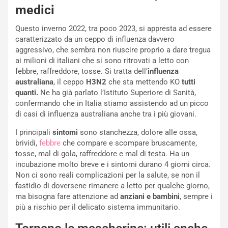
medici
Questo inverno 2022, tra poco 2023, si appresta ad essere
caratterizzato da un ceppo di influenza davvero
aggressivo, che sembra non riuscire proprio a dare tregua
ai milioni di italiani che si sono ritrovati a letto con
febbre, raffreddore, tosse. Si tratta dell’
influenza
australiana
, il ceppo
H3N2
che sta mettendo KO
tutti
quanti.
Ne ha già parlato l’Istituto Superiore di Sanità,
confermando che in Italia stiamo assistendo ad un picco
di casi di influenza australiana anche tra i più giovani.
I principali
sintomi
sono stanchezza, dolore alle ossa,
brividi,
febbre
che compare e scompare bruscamente,
tosse, mal di gola, raffreddore e mal di testa. Ha un
incubazione molto breve e i sintomi durano 4 giorni circa.
Non ci sono reali complicazioni per la salute, se non il
fastidio di doversene rimanere a letto per qualche giorno,
ma bisogna fare attenzione ad
anziani e bambini
, sempre i
più a rischio per il delicato sistema immunitario.