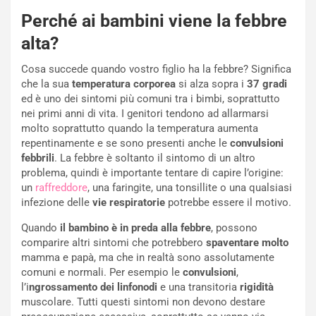
Perché ai bambini viene la febbre
alta?
Cosa succede quando vostro figlio ha la febbre? Significa
che la sua
temperatura corporea
si alza sopra i
37 gradi
ed è uno dei sintomi più comuni tra i bimbi, soprattutto
nei primi anni di vita. I genitori tendono ad allarmarsi
molto soprattutto quando la temperatura aumenta
repentinamente e se sono presenti anche le
convulsioni
febbrili
. La febbre è soltanto il sintomo di un altro
problema, quindi è importante tentare di capire l’origine:
un
raffreddore
, una faringite, una tonsillite o una qualsiasi
infezione delle
vie respiratorie
potrebbe essere il motivo.
Quando
il bambino è in preda alla febbre
, possono
comparire altri sintomi che potrebbero
spaventare molto
mamma e papà, ma che in realtà sono assolutamente
comuni e normali. Per esempio le
convulsioni
,
l’i
ngrossamento dei linfonodi
e una transitoria
rigidità
muscolare. Tutti questi sintomi non devono destare