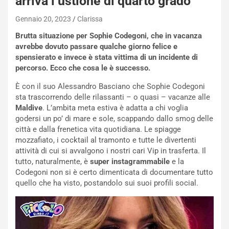
arriva l’ustione di quarto grado
Gennaio 20, 2023
Clarissa
Brutta situazione per Sophie Codegoni, che in vacanza
avrebbe dovuto passare qualche giorno felice e
spensierato e invece è stata vittima di un incidente di
percorso. Ecco che cosa le è successo.
È con il suo Alessandro Basciano che Sophie Codegoni
sta trascorrendo delle rilassanti – o quasi – vacanze alle
Maldive
. L’ambita meta estiva è adatta a chi voglia
godersi un po’ di mare e sole, scappando dallo smog delle
città e dalla frenetica vita quotidiana. Le spiagge
mozzafiato, i cocktail al tramonto e tutte le divertenti
attività di cui si avvalgono i nostri cari Vip in trasferta. Il
tutto, naturalmente, è
super instagrammabile
e la
Codegoni non si è certo dimenticata di documentare tutto
quello che ha visto, postandolo sui suoi profili social.