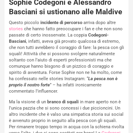
Sophie Codegoni e Alessandro
Basciani si ustionano alle Maldive
Questo piccolo
incidente di percorso
arriva dopo altre
stories
che hanno fatto preoccupare i fan e che non sono
passate di certo inosservate. La coppia
Codegoni-
Basciani
, infatti, aveva già provato qualcosa di estremo,
che non tutti avrebbero il coraggio di fare: la pesca con gli
squali! Attività che si possono svolgere naturalmente
soltanto con l’aiuto di esperti professionisti ma che
comunque hanno bisgono di un pizzico di coraggio e
spirito di avventura. Forse Sophie non ne ha molto, come
ha confessato nelle stories Instagram: “
La pesca non è
proprio il nostro forte
” – ha infatti ironicamente
commentato l’influencer.
Ma la visione di un
branco di squali
in mare aperto non è
l’unica pazzia che si sono concessi i due piccioncini. Un
altro incidente che è valso una simpatica storia sui social
è avvenuto proprio in seguito alla pesca con gli squali.
Per rimanere troppo tempo in acqua con la schiena rivolta
verso l’alto, i due si sono scottati per bene! La
Codegoni