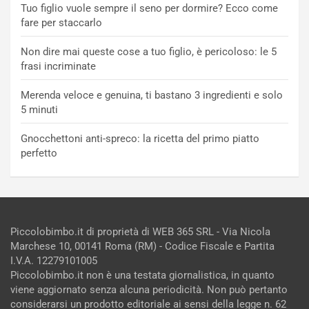
Tuo figlio vuole sempre il seno per dormire? Ecco come
fare per staccarlo
Non dire mai queste cose a tuo figlio, è pericoloso: le 5
frasi incriminate
Merenda veloce e genuina, ti bastano 3 ingredienti e solo
5 minuti
Gnocchettoni anti-spreco: la ricetta del primo piatto
perfetto
Piccolobimbo.it di proprietà di WEB 365 SRL - Via Nicola
Marchese 10, 00141 Roma (RM) - Codice Fiscale e Partita
I.V.A. 12279101005
Piccolobimbo.it non è una testata giornalistica, in quanto
viene aggiornato senza alcuna periodicità. Non può pertanto
considerarsi un prodotto editoriale ai sensi della legge n. 62