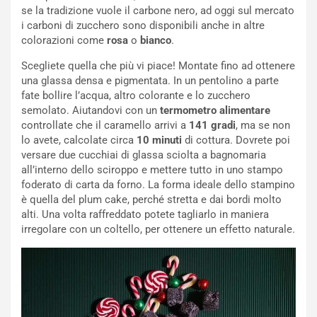
se la tradizione vuole il carbone nero, ad oggi sul mercato
i carboni di zucchero sono disponibili anche in altre
colorazioni come
rosa
o
bianco
.
Scegliete quella che più vi piace! Montate fino ad ottenere
una glassa densa e pigmentata. In un pentolino a parte
fate bollire l’acqua, altro colorante e lo zucchero
semolato. Aiutandovi con un
termometro alimentare
controllate che il caramello arrivi a
141 gradi
, ma se non
lo avete, calcolate circa
10 minuti
di cottura. Dovrete poi
versare due cucchiai di glassa sciolta a bagnomaria
all’interno dello sciroppo e mettere tutto in uno stampo
foderato di carta da forno. La forma ideale dello stampino
è quella del plum cake, perché stretta e dai bordi molto
alti. Una volta raffreddato potete tagliarlo in maniera
irregolare con un coltello, per ottenere un effetto naturale.