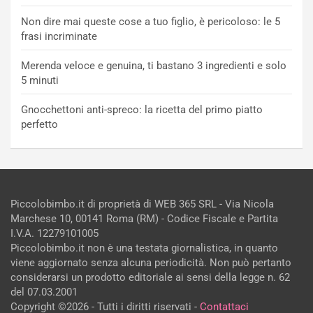
Non dire mai queste cose a tuo figlio, è pericoloso: le 5
frasi incriminate
Merenda veloce e genuina, ti bastano 3 ingredienti e solo
5 minuti
Gnocchettoni anti-spreco: la ricetta del primo piatto
perfetto
Piccolobimbo.it di proprietà di WEB 365 SRL - Via Nicola
Marchese 10, 00141 Roma (RM) - Codice Fiscale e Partita
I.V.A. 12279101005
Piccolobimbo.it non è una testata giornalistica, in quanto
viene aggiornato senza alcuna periodicità. Non può pertanto
considerarsi un prodotto editoriale ai sensi della legge n. 62
del 07.03.2001
Copyright ©2026 - Tutti i diritti riservati -
Contattaci