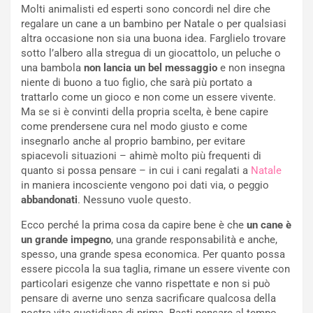
Molti animalisti ed esperti sono concordi nel dire che
regalare un cane a un bambino per Natale o per qualsiasi
altra occasione non sia una buona idea. Farglielo trovare
sotto l’albero alla stregua di un giocattolo, un peluche o
una bambola
non lancia un bel messaggio
e non insegna
niente di buono a tuo figlio, che sarà più portato a
trattarlo come un gioco e non come un essere vivente.
Ma se si è convinti della propria scelta, è bene capire
come prendersene cura nel modo giusto e come
insegnarlo anche al proprio bambino, per evitare
spiacevoli situazioni – ahimè molto più frequenti di
quanto si possa pensare – in cui i cani regalati a
Natale
in maniera incosciente vengono poi dati via, o peggio
abbandonati
. Nessuno vuole questo.
Ecco perché la prima cosa da capire bene è che
un cane è
un grande impegno
, una grande responsabilità e anche,
spesso, una grande spesa economica. Per quanto possa
essere piccola la sua taglia, rimane un essere vivente con
particolari esigenze che vanno rispettate e non si può
pensare di averne uno senza sacrificare qualcosa della
nostra vita quotidiana di prima. Basti pensare al tempo