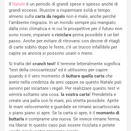
Il
Natale
è un periodo di grandi spese e spesso anche di
grandi eccessi. Riuscire a risparmiare soldi e tempo
almeno sulla
carta da regalo
non è male, anche perché
l’ambiente ringrazia. In un mondo sempre più mangiato
dalla crisi climatica e in cui le prospettive per il futuro non
sono rosee, imparare a
riciclare
prima possibile è un bel
passo. Anche per evitare di ritrovarsi con decine di ritagli
di carte subito dopo le feste, c’è un trucco infallibile per
capire se ancora si possono usare o meno.
Si tratta del
crunch test
! Il termine letteralmente significa
“test della croccantezza” ed è utilissimo per capire
quando è il vero momento di
buttare quella carta
che
avete nella credenza da anni oppure se questo Natale può
servirvi per incartare i regali. Per realizzare questo test vi
servirà soltanto una cosa:
la vostra carta
! Prendetela e
create una palla con le mani, più stretta possibile. Aprite
le mani velocemente e guardate se rimane accartocciata
o piano piano si apre. Se la carta si apre, è il
momento di
buttarla
e comprarne una nuova. Se invece rimane ferma,
via libera! In questo caso può essere riciclata e potete