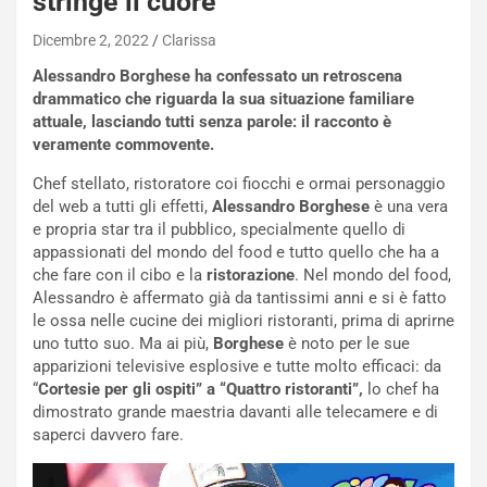
stringe il cuore
Dicembre 2, 2022
Clarissa
Alessandro Borghese ha confessato un retroscena
drammatico che riguarda la sua situazione familiare
attuale, lasciando tutti senza parole: il racconto è
veramente commovente.
Chef stellato, ristoratore coi fiocchi e ormai personaggio
del web a tutti gli effetti,
Alessandro Borghese
è una vera
e propria star tra il pubblico, specialmente quello di
appassionati del mondo del food e tutto quello che ha a
che fare con il cibo e la
ristorazione
. Nel mondo del food,
Alessandro è affermato già da tantissimi anni e si è fatto
le ossa nelle cucine dei migliori ristoranti, prima di aprirne
uno tutto suo. Ma ai più,
Borghese
è noto per le sue
apparizioni televisive esplosive e tutte molto efficaci: da
“
Cortesie per gli ospiti” a “Quattro ristoranti”,
lo chef ha
dimostrato grande maestria davanti alle telecamere e di
saperci davvero fare.