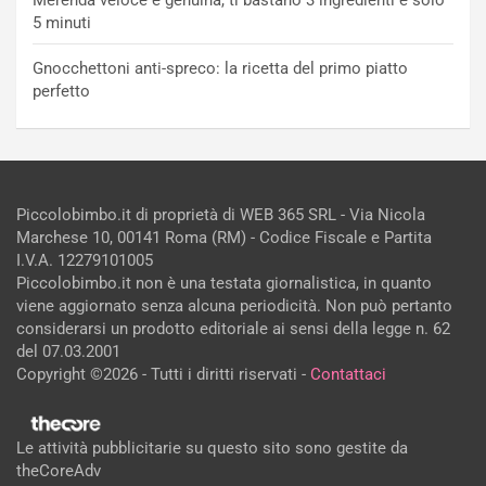
Merenda veloce e genuina, ti bastano 3 ingredienti e solo
5 minuti
Gnocchettoni anti-spreco: la ricetta del primo piatto
perfetto
Piccolobimbo.it di proprietà di WEB 365 SRL - Via Nicola
Marchese 10, 00141 Roma (RM) - Codice Fiscale e Partita
I.V.A. 12279101005
Piccolobimbo.it non è una testata giornalistica, in quanto
viene aggiornato senza alcuna periodicità. Non può pertanto
considerarsi un prodotto editoriale ai sensi della legge n. 62
del 07.03.2001
Copyright ©2026 - Tutti i diritti riservati -
Contattaci
Le attività pubblicitarie su questo sito sono gestite da
theCoreAdv