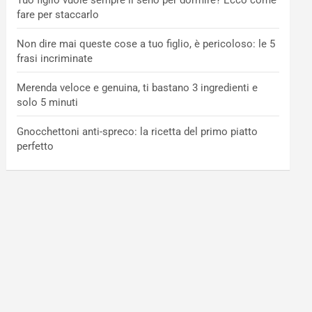
Tuo figlio vuole sempre il seno per dormire? Ecco come
fare per staccarlo
Non dire mai queste cose a tuo figlio, è pericoloso: le 5
frasi incriminate
Merenda veloce e genuina, ti bastano 3 ingredienti e
solo 5 minuti
Gnocchettoni anti-spreco: la ricetta del primo piatto
perfetto