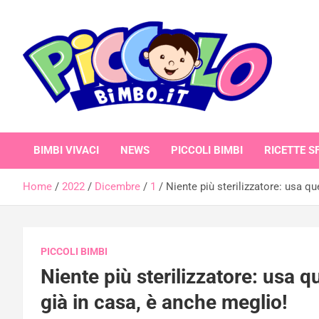
Skip
to
content
piccolobimbo.it
BIMBI VIVACI
NEWS
PICCOLI BIMBI
RICETTE SF
Home
2022
Dicembre
1
Niente più sterilizzatore: usa q
PICCOLI BIMBI
Niente più sterilizzatore: usa 
già in casa, è anche meglio!