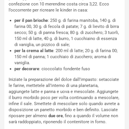
confezione con 10 merendine costa circa 3,22. Ecco
l’occorrente per ricreare le kinder in casa:
per il pan brioche
: 250 g. di farina manitoba, 140 g. di
farina 00, 30 g. di fecola di patate; 7 g. di lievito di birra
secco; 50 g. di panna fresca; 80 g. di zucchero; 3 tuorli,
150 ml di latte, 40 g. di burro, 1 cucchiaino di essenza
di vaniglia, un pizzico di sale;
per la crema al latte
: 200 ml di latte; 20 g. di farina 00;
150 ml di panna; 1 cucchiaio di zucchero; aroma di
vaniglia.
per decorare
: cioccolato fondente fuso
Iniziate la preparazione del dolce dall’impasto: setacciate
le farine, mettetele all’interno di una planetaria,
aggiungete latte e panna e uova e mescolate. Aggiungete
il burro morbido poco per volta continuando a mescolare,
infine il sale. Smettete di mescolare solo quando avrete a
disposizione un panetto morbido e ben definito. Lasciate
riposare per almeno
due ore
, fino a quando il volume non
sarà raddoppiato, riponendo il contenitore in forno.