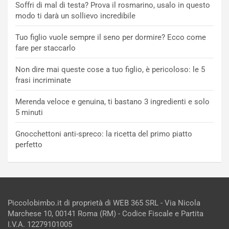
Soffri di mal di testa? Prova il rosmarino, usalo in questo
modo ti darà un sollievo incredibile
Tuo figlio vuole sempre il seno per dormire? Ecco come
fare per staccarlo
Non dire mai queste cose a tuo figlio, è pericoloso: le 5
frasi incriminate
Merenda veloce e genuina, ti bastano 3 ingredienti e solo
5 minuti
Gnocchettoni anti-spreco: la ricetta del primo piatto
perfetto
Piccolobimbo.it di proprietà di WEB 365 SRL - Via Nicola
Marchese 10, 00141 Roma (RM) - Codice Fiscale e Partita
I.V.A. 12279101005