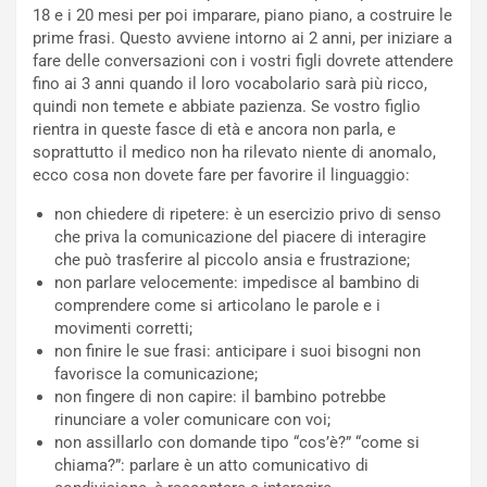
18 e i 20 mesi per poi imparare, piano piano, a costruire le
prime frasi. Questo avviene intorno ai 2 anni, per iniziare a
fare delle conversazioni con i vostri figli dovrete attendere
fino ai 3 anni quando il loro vocabolario sarà più ricco,
quindi non temete e abbiate pazienza. Se vostro figlio
rientra in queste fasce di età e ancora non parla, e
soprattutto il medico non ha rilevato niente di anomalo,
ecco cosa non dovete fare per favorire il linguaggio:
non chiedere di ripetere: è un esercizio privo di senso
che priva la comunicazione del piacere di interagire
che può trasferire al piccolo ansia e frustrazione;
non parlare velocemente: impedisce al bambino di
comprendere come si articolano le parole e i
movimenti corretti;
non finire le sue frasi: anticipare i suoi bisogni non
favorisce la comunicazione;
non fingere di non capire: il bambino potrebbe
rinunciare a voler comunicare con voi;
non assillarlo con domande tipo “cos’è?” “come si
chiama?”: parlare è un atto comunicativo di