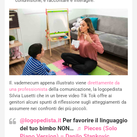
condivisione, è raccontare e interagire.
Il. vademecum appena illustrato viene
direttamente da
una professionista
della comunicazione, la logopedista
Silvia Lusetti che in un breve video Tik Tok offre ai
genitori alcuni spunti di riflessione sugli atteggiamenti da
assumere nei confronti dei più piccoli.
@logopedista.it
Per favorire il linguaggio
del tuo bimbo NON…
♬ Pieces (Solo
Piano Version) – Danilo Stankovic