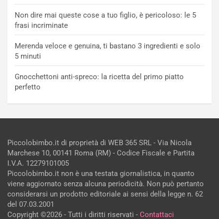
Non dire mai queste cose a tuo figlio, è pericoloso: le 5
frasi incriminate
Merenda veloce e genuina, ti bastano 3 ingredienti e solo
5 minuti
Gnocchettoni anti-spreco: la ricetta del primo piatto
perfetto
Piccolobimbo.it di proprietà di WEB 365 SRL - Via Nicola
Marchese 10, 00141 Roma (RM) - Codice Fiscale e Partita
I.V.A. 12279101005
Piccolobimbo.it non è una testata giornalistica, in quanto
viene aggiornato senza alcuna periodicità. Non può pertanto
considerarsi un prodotto editoriale ai sensi della legge n. 62
del 07.03.2001
Copyright ©2026 - Tutti i diritti riservati -
Contattaci