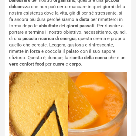
benessere
del nostro
organismo
, questa è una
piccola
dolccezza
che non può certo mancare in quei giorni della
nostra esistenza dove la vita, già di per sé stressante, si
fa ancora più dura perché siamo a
dieta
per rimetterci in
forma dopo le
abbuffate
dei
giorni passati
. Per riuscire a
portare a termine il nostro obiettivo, necessitiamo, quindi,
di una
piccola ricarica di energia,
questa crema è proprio
quello che cercate. Leggera, gustosa e rinfrescante,
rimette in forza e coccola il palato con il suo sapore
sfizioso. Questa è, dunque, la
ricetta della nonna
che è un
vero confort food
per
cuore
e
corpo
.