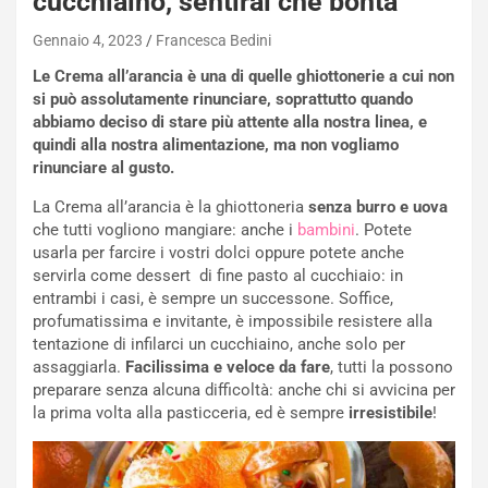
cucchiaino, sentirai che bontà
Gennaio 4, 2023
Francesca Bedini
Le Crema all’arancia è una di quelle ghiottonerie a cui non
si può assolutamente rinunciare, soprattutto quando
abbiamo deciso di stare più attente alla nostra linea, e
quindi alla nostra alimentazione, ma non vogliamo
rinunciare al gusto.
La Crema all’arancia è la ghiottoneria
senza burro e uova
che tutti vogliono mangiare: anche i
bambini
. Potete
usarla per farcire i vostri dolci oppure potete anche
servirla come dessert di fine pasto al cucchiaio: in
entrambi i casi, è sempre un successone. Soffice,
profumatissima e invitante, è impossibile resistere alla
tentazione di infilarci un cucchiaino, anche solo per
assaggiarla.
Facilissima e veloce da fare
, tutti la possono
preparare senza alcuna difficoltà: anche chi si avvicina per
la prima volta alla pasticceria, ed è sempre
irresistibile
!