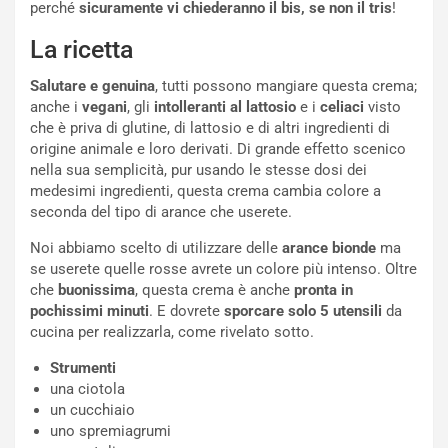
perché
sicuramente vi chiederanno il bis, se non il tris
!
La ricetta
Salutare e genuina
, tutti possono mangiare questa crema;
anche i
vegani
, gli
intolleranti al lattosio
e i
celiaci
visto
che è priva di glutine, di lattosio e di altri ingredienti di
origine animale e loro derivati. Di grande effetto scenico
nella sua semplicità, pur usando le stesse dosi dei
medesimi ingredienti, questa crema cambia colore a
seconda del tipo di arance che userete.
Noi abbiamo scelto di utilizzare delle
arance bionde
ma
se userete quelle rosse avrete un colore più intenso. Oltre
che
buonissima
, questa crema è anche
pronta in
pochissimi minuti
. E dovrete
sporcare solo 5 utensili
da
cucina per realizzarla, come rivelato sotto.
Strumenti
una ciotola
un cucchiaio
uno spremiagrumi