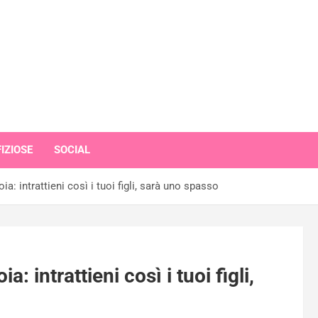
IZIOSE
SOCIAL
ia: intrattieni così i tuoi figli, sarà uno spasso
: intrattieni così i tuoi figli,