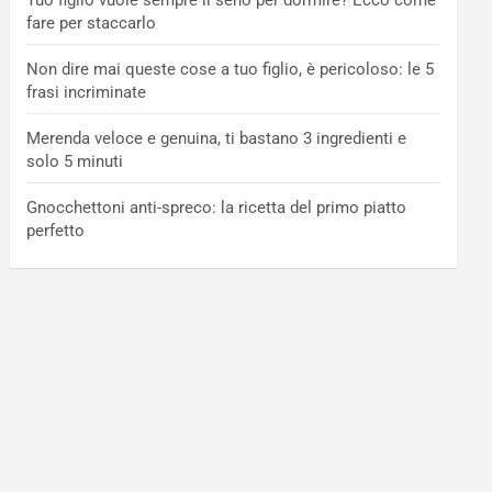
Tuo figlio vuole sempre il seno per dormire? Ecco come
fare per staccarlo
Non dire mai queste cose a tuo figlio, è pericoloso: le 5
frasi incriminate
Merenda veloce e genuina, ti bastano 3 ingredienti e
solo 5 minuti
Gnocchettoni anti-spreco: la ricetta del primo piatto
perfetto