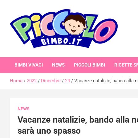
Skip
to
content
piccolobimbo.it
BIMBI VIVACI
NEWS
PICCOLI BIMBI
RICETTE SF
Home
2022
Dicembre
24
Vacanze natalizie, bando alla no
NEWS
Vacanze natalizie, bando alla noia
sarà uno spasso