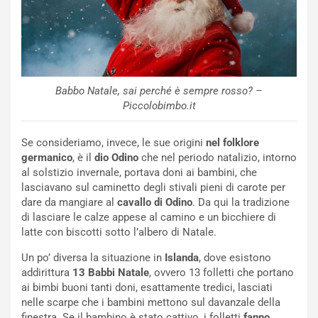
Babbo Natale, sai perché è sempre rosso? –
Piccolobimbo.it
Se consideriamo, invece, le sue origini
nel folklore
germanico
, è il
dio Odino
che nel periodo natalizio, intorno
al solstizio invernale, portava doni ai bambini, che
lasciavano sul caminetto degli stivali pieni di carote per
dare da mangiare al
cavallo di Odino
. Da qui la tradizione
di lasciare le calze appese al camino e un bicchiere di
latte con biscotti sotto l’albero di Natale.
Un po’ diversa la situazione in
Islanda
, dove esistono
addirittura
13 Babbi Natale
, ovvero 13 folletti che portano
ai bimbi buoni tanti doni, esattamente tredici, lasciati
nelle scarpe che i bambini mettono sul davanzale della
finestra. Se il bambino è stato cattivo, i folletti
fanno