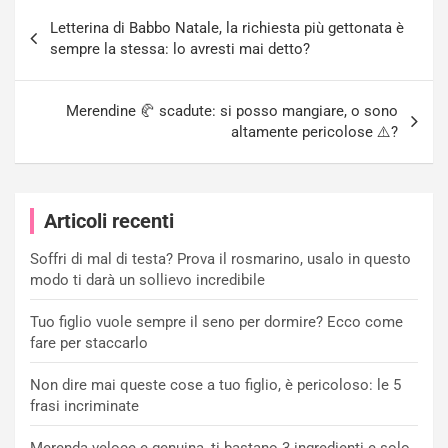
Navigazione
Letterina di Babbo Natale, la richiesta più gettonata è
articoli
sempre la stessa: lo avresti mai detto?
Merendine 🥐 scadute: si posso mangiare, o sono
altamente pericolose ⚠️?
Articoli recenti
Soffri di mal di testa? Prova il rosmarino, usalo in questo
modo ti darà un sollievo incredibile
Tuo figlio vuole sempre il seno per dormire? Ecco come
fare per staccarlo
Non dire mai queste cose a tuo figlio, è pericoloso: le 5
frasi incriminate
Merenda veloce e genuina, ti bastano 3 ingredienti e solo