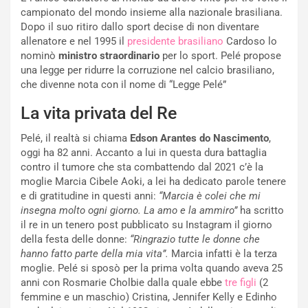
campionato del mondo insieme alla nazionale brasiliana.
Dopo il suo ritiro dallo sport decise di non diventare
allenatore e nel 1995 il
presidente brasiliano
Cardoso lo
nominò
ministro straordinario
per lo sport. Pelé propose
una legge per ridurre la corruzione nel calcio brasiliano,
che divenne nota con il nome di “Legge Pelé”
La vita privata del Re
Pelé, il realtà si chiama
Edson Arantes do Nascimento
,
oggi ha 82 anni. Accanto a lui in questa dura battaglia
contro il tumore che sta combattendo dal 2021 c’è la
moglie Marcia Cibele Aoki, a lei ha dedicato parole tenere
e di gratitudine in questi anni:
“Marcia è colei che mi
insegna molto ogni giorno. La amo e la ammiro”
ha scritto
il re in un tenero post pubblicato su Instagram il giorno
della festa delle donne:
“Ringrazio tutte le donne che
hanno fatto parte della mia vita”.
Marcia infatti è la terza
moglie. Pelé si sposò per la prima volta quando aveva 25
anni con Rosmarie Cholbie dalla quale ebbe
tre figli
(2
femmine e un maschio) Cristina, Jennifer Kelly e Edinho