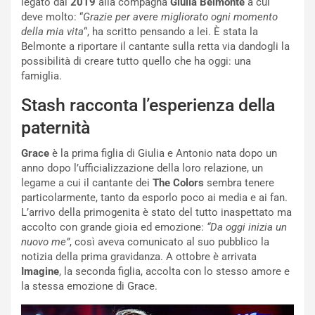
legato dal
2019
alla compagna
Giulia Belmonte
a cui
deve molto: “
Grazie per avere migliorato ogni momento
della mia vita
“, ha scritto pensando a lei. È stata la
Belmonte a riportare il cantante sulla retta via dandogli la
possibilità di creare tutto quello che ha oggi: una
famiglia.
Stash racconta l’esperienza della
paternità
Grace
è la prima figlia di Giulia e Antonio nata dopo un
anno dopo l’ufficializzazione della loro relazione, un
legame a cui il cantante dei
The Colors
sembra tenere
particolarmente, tanto da esporlo poco ai media e ai fan.
L’arrivo della primogenita è stato del tutto inaspettato ma
accolto con grande gioia ed emozione:
“Da oggi inizia un
nuovo me”
, così aveva comunicato al suo pubblico la
notizia della prima gravidanza. A ottobre è arrivata
Imagine
, la seconda figlia, accolta con lo stesso amore e
la stessa emozione di Grace.