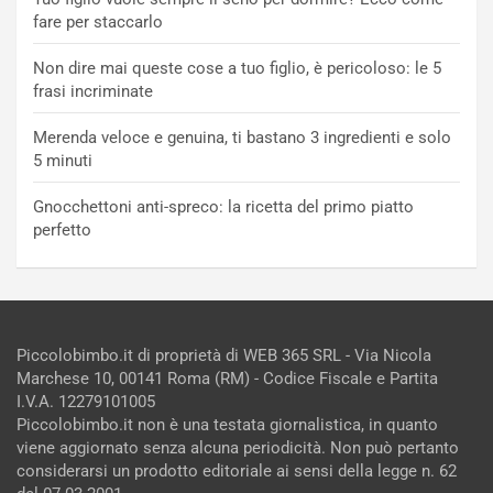
fare per staccarlo
Non dire mai queste cose a tuo figlio, è pericoloso: le 5
frasi incriminate
Merenda veloce e genuina, ti bastano 3 ingredienti e solo
5 minuti
Gnocchettoni anti-spreco: la ricetta del primo piatto
perfetto
Piccolobimbo.it di proprietà di WEB 365 SRL - Via Nicola
Marchese 10, 00141 Roma (RM) - Codice Fiscale e Partita
I.V.A. 12279101005
Piccolobimbo.it non è una testata giornalistica, in quanto
viene aggiornato senza alcuna periodicità. Non può pertanto
considerarsi un prodotto editoriale ai sensi della legge n. 62