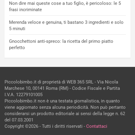
Non dire mai queste cose a tuo figlio, è pericoloso: le 5
frasi incriminate
Merenda veloce e genuina, ti bastano 3 ingredienti e solo
5 minuti
Gnocchettoni anti-spreco: la ricetta del primo piatto
perfetto
Piccolobimbo.it di proprietà di WEB 365 SRL - Via Nicola
Marchese 10, 00141 Roma (RM) - Codice Fiscale e Partita
I.V.A. 12279101005
Piccolobimbo.it non è una testata giornalistica, in quanto
viene aggiornato senza alcuna periodicità. Non può pertanto
considerarsi un prodotto editoriale ai sensi della legge n. 62
del 07.03.2001
Copyright ©2026 - Tutti i diritti riservati -
Contattaci