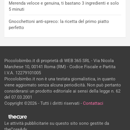
Merenda veloce e genuina, ti bastano 3 ingredienti e solo
5 minuti
Gnocchettoni anti-spreco: la ricetta del primo piatto
perfetto
Piccolobimbo.it di proprietà di WEB 365 SRL - Via Nicola
Marchese 10, 00141 Roma (RM) - Codice Fiscale e Partita
I.V.A. 12279101005
Piccolobimbo.it non è una testata giornalistica, in quanto
viene aggiornato senza alcuna periodicità. Non può pertanto
considerarsi un prodotto editoriale ai sensi della legge n. 62
del 07.03.2001
Copyright ©2026 - Tutti i diritti riservati -
Contattaci
Le attività pubblicitarie su questo sito sono gestite da
theCoreAdv