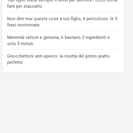
Tuo figlio vuole sempre il seno per dormire? Ecco come
fare per staccarlo
Non dire mai queste cose a tuo figlio, è pericoloso: le 5
frasi incriminate
Merenda veloce e genuina, ti bastano 3 ingredienti e
solo 5 minuti
Gnocchettoni anti-spreco: la ricetta del primo piatto
perfetto