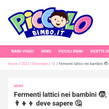
Skip
to
content
piccolobimbo.it
BIMBI VIVACI
NEWS
PICCOLI BIMBI
RICETTE SF
Home
2022
Dicembre
16
Fermenti lattici nei bambini 🧒,
NEWS
Fermenti lattici nei bambini 🧒,
👨‍👧‍👦 deve sapere 🤔