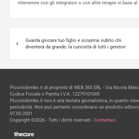
intervenire con gli integratori o con altre terapie in base a
Navigazione
Guarda giocare tuo figlio e scoprirai subito chi
articoli
diventerà da grande: la curiosità di tutti i genitori
Piccolobimbo.it di proprietà di WEB 365 SRL - Via Nicola Mar
Codice Fiscale e Partita I.V.A. 12279101005
Piccolobimbo.it non è una testata giornalistica, in quanto vie
periodicità. Non può pertanto considerarsi un prodotto editorial
07.03.2001
Copyright ©2026 - Tutti i diritti riservati -
Contattaci