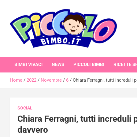
Skip
to
content
piccolobimbo.it
BIMBI VIVACI
NEWS
PICCOLI BIMBI
RICETTE SF
Home
2022
Novembre
6
Chiara Ferragni, tutti increduli pe
SOCIAL
Chiara Ferragni, tutti increduli pe
davvero