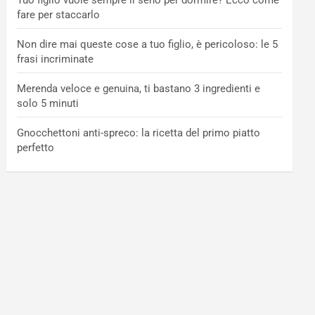
Tuo figlio vuole sempre il seno per dormire? Ecco come
fare per staccarlo
Non dire mai queste cose a tuo figlio, è pericoloso: le 5
frasi incriminate
Merenda veloce e genuina, ti bastano 3 ingredienti e
solo 5 minuti
Gnocchettoni anti-spreco: la ricetta del primo piatto
perfetto