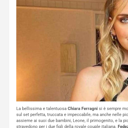
La bellissima e talentuosa
Chiara Ferragni
si è sempre mos
sul set perfetta, truccata e impeccabile, ma anche nelle pi
assieme ai suoi due bambini, Leone, il primogenito, e la pic
stravedono per i due figli della royale couple italiana.
Fedez