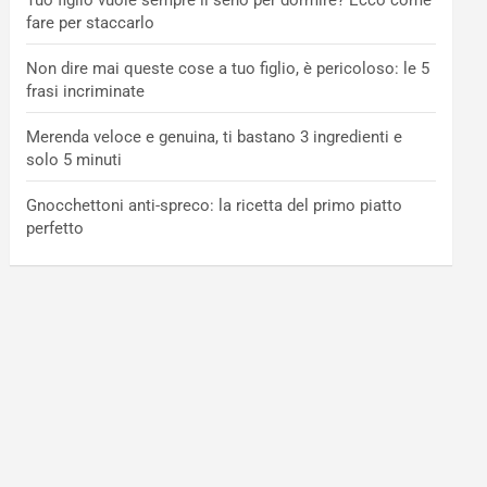
Tuo figlio vuole sempre il seno per dormire? Ecco come
fare per staccarlo
Non dire mai queste cose a tuo figlio, è pericoloso: le 5
frasi incriminate
Merenda veloce e genuina, ti bastano 3 ingredienti e
solo 5 minuti
Gnocchettoni anti-spreco: la ricetta del primo piatto
perfetto