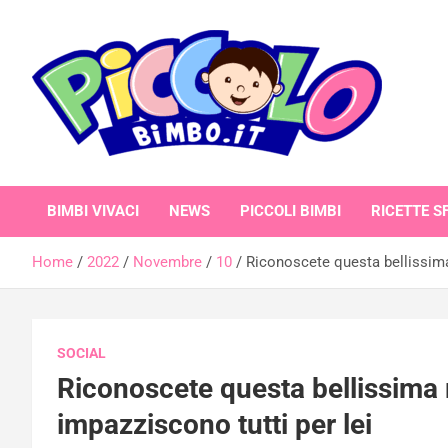
Skip
to
content
piccolobimbo.it
BIMBI VIVACI
NEWS
PICCOLI BIMBI
RICETTE SF
Home
2022
Novembre
10
Riconoscete questa bellissima
SOCIAL
Riconoscete questa bellissima 
impazziscono tutti per lei