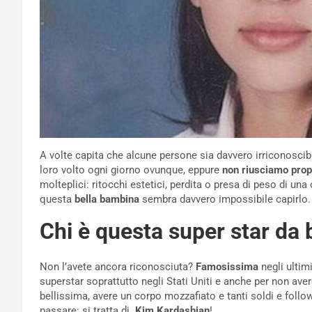
A volte capita che alcune persone sia davvero irriconosci
loro volto ogni giorno ovunque, eppure
non riusciamo prop
molteplici: ritocchi estetici, perdita o presa di peso di una
questa
bella bambina
sembra davvero impossibile capirlo. E
Chi è questa super star d
Non l’avete ancora riconosciuta?
Famosissima
negli ultim
superstar soprattutto negli Stati Uniti e anche per non ave
bellissima, avere un corpo mozzafiato e tanti soldi e follo
passare: si tratta di
Kim Kardashian
!